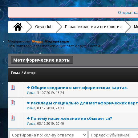
Открыт ка
Onyx-club
Парапсихология и психология
М
Модераторы:
Meggi
, Модераторы
Пользователи, просматривающие этот форум: Гостей: 1
Метафорические карты
Тема
/
Автор
Общие свединия о метафорических картах.
Илма
,
31.07.2019, 13:24
Расклады специально для метафорических кар
Илма
,
03.12.2019, 21:37
Почему наше желание не сбывается?
Илма
,
03.12.2019, 20:40