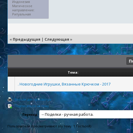
Индонезия
Магическое
направление:
Ритуальная
«
Предыдущая
|
Следующая
»
П
Тема:
. Новогодние Игрушки, Вязанные Крючком - 2017
Версия для просмотра
Подписаться на тему
Переход:
Пользователи просматривают эту тему: 1 Гость(ей)