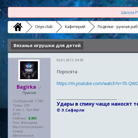
Школа Р
Onyx-club
Кафетерий
Поделки - ручная раб
Вязанье игрушки для детей
06.01.2017, 04:50
Поросята
https://m.youtube.com/watch?v=70-Q
Bagirka
Практик
_______________________________________
Сообщений: 1,743
Удары в спину чаще наносят т
Темы: 239
У нас с: Sun Mar
© Э.Сафарли
2015
Рейтинг:
8,901
Пол: Женщина
Местоположение:
Север
Магическое