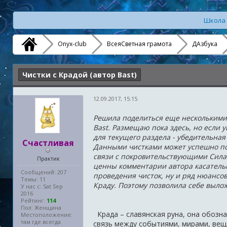
Школа 
Onyx-club
ВсеяСветная грамота
ДАзбука
Чистки с Крадой (автор Bast)
12.09.2017, 15:15
Решила поделиться еще несколькими 
Bast. Размещаю пока здесь, но если
для текущего раздела - убедительная
Счастливая
Данными чистками может успешно по
связи с покровительствующими Сила
Практик
ценны комментарии автора касательн
Сообщений: 207
проведения чисток, ну и ряд нюансо
Темы: 11
Краду. Поэтому позволила себе выло
У нас с: Sat Sep
2016
Рейтинг:
114
Пол: Женщина
Крада – славянская руна, она обозна
Местоположение:
там где всегда
связь между событиями, мирами, вещ