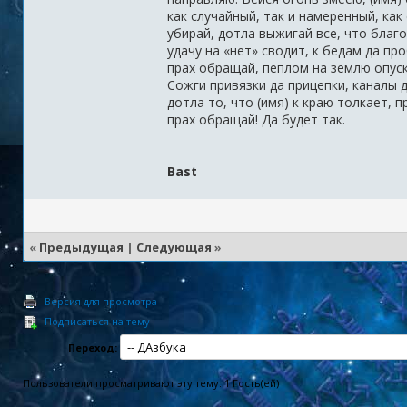
как случайный, так и намеренный, ка
убирай, дотла выжигай все, что благо
удачу на «нет» сводит, к бедам да пр
прах обращай, пеплом на землю опуск
Сожги привязки да прицепки, каналы 
дотла то, что (имя) к краю толкает, 
прах обращай! Да будет так.
Bast
«
Предыдущая
|
Следующая
»
Версия для просмотра
Подписаться на тему
Переход:
Пользователи просматривают эту тему: 1 Гость(ей)