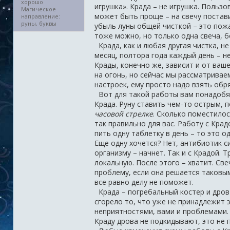
хорошо
игрушка». Крада – не игрушка. Пользо
Магическое
может быть проще – на свечу поставил
направление:
руны, буквы
убыль луны общей чисткой – это пожа
тоже можно, но только одна свеча, б
Крада, как и любая другая чистка, н
месяц, полтора года каждый день – не
Крады, конечно же, зависит и от ваше
на огонь, но сейчас мы рассматриваем
настроек, ему просто надо взять обря
Вот для такой работы вам понадобят
Крада. Руну ставить чем-то острым, п
часовой стрелке
. Сколько поместилос
так правильно для вас. Работу с Кра
пить одну таблетку в день – то это о
Еще одну хочется? Нет, антибиотик с
организму – начнет. Так и с Крадой. 
локальную. После этого – хватит. Св
проблему, если она решается таковым
все равно делу не поможет.
Крада – погребальный костер и дров
сгорело то, что уже не принадлежит 
неприятностями, вами и проблемами. Н
Краду дрова не подкидывают, это не 