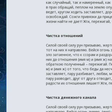
как случайный, так и намеренный, ка
в прах обращай, пеплом на землю опус
ведет, кругом ходить заставляет, дор
освобождай. Сожги привязки да прицеп
жизни найти не дает! Жги, пережигай,
Чистка отношений
Силой своей силу рун призываю, жерт
тот на них я направляю. Вейся огонь з
зло затаенное, что к ссорам и раздор
них да отношения (имя м) и (имя ж) на
обраткою полученный – пережигай. Пе
м) и (имя ж) от того, что беды да нес
заставляет, пару разбивает, любви, м
пару разводит, друг от друга отводит
радости их отношения лишает! Жги, пе
Чистка денежного канала
Силой своей силу рун призываю, жерт
направляю. Вейся огонь змеею, (имя) 