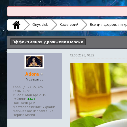
Onyx-club
Кафетерий
Все для здоровья и к
Эффективная дрожжевая маска
12.05.2026, 10:29
Adora
Модератор
Сообщений: 22,726
Темы: 6,991
У нас с: Mon Apr 2015
Рейтинг:
3,627
Пол: Женщина
Местоположение: Украина
Магическое направление:
Черная Магия