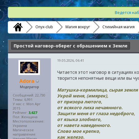
Ведется наб
Onyx-club
Магия вокруг
Стихийная магия
Простой наговор-оберег с обрашением к Земле
19.05.2026, 06:41
Читается этот наговор в ситуациях ко
творится непонятные вещи или вы чус
Adora
Модератор
Матушка-кормилица, сырая земля
Сообщений: 22,730
Укрой меня, (имярек),
Темы: 6,991
от призора лютого,
У нас с: Mon Apr
от всякого лиха нечаянного.
2015
Рейтинг:
3,627
Защити меня от глаза недоброго,
Пол: Женщина
от языка злобного,
Местоположение:
от навета наведенного.
Украина
Магическое
Слово мое крепко,
направление:
как железо.
Черная Магия