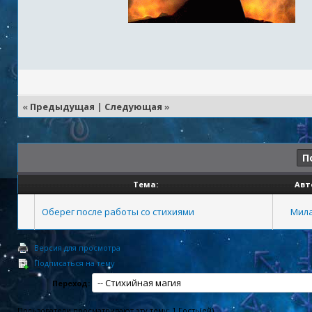
«
Предыдущая
|
Следующая
»
П
Тема:
Авт
Оберег после работы со стихиями
Мил
Версия для просмотра
Подписаться на тему
Переход:
Пользователи просматривают эту тему: 1 Гость(ей)