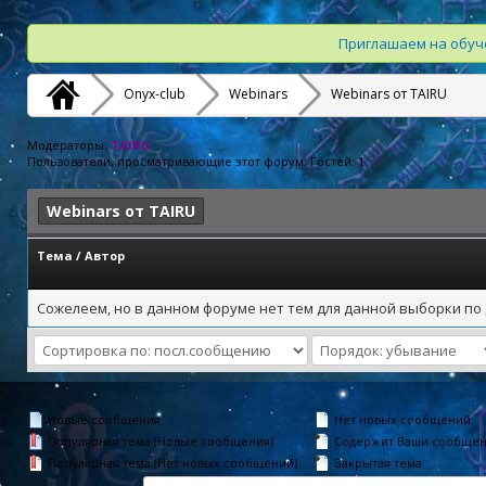
Приглашаем на обуче
Onyx-club
Webinars
Webinars от TAIRU
Модераторы:
TAIRU
Пользователи, просматривающие этот форум: Гостей: 1
Webinars от TAIRU
Тема
/
Автор
Сожелеем, но в данном форуме нет тем для данной выборки по 
Новые сообщения
Нет новых сообщений
Популярная тема (Новые сообщения)
Содержит Ваши сообще
Популярная тема (Нет новых сообщений)
Закрытая тема