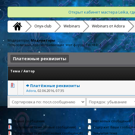
Открыт кабинет мастера Leika, г
Onyx-club
Webinars
Webinars от Adora
Модераторы:
Модераторы
Пользователи, просматривающие этот форум: Гостей: 1
Платежные реквизиты
Тема
/
Автор
Голосов: 0 - Средняя оценка: 0 из 5
1
2
3
4
5
Платёжные реквизиты
Adora
,
02.06.2016, 07:35
Новые сообщения
Нет новых сообщений
Популярная тема (Новые сообщения)
Содержит Ваши сообще
Популярная тема (Нет новых сообщений)
Закрытая тема