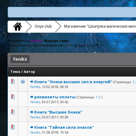
Onyx-club
Магазинчик "Шкатулка магических мел
Модераторы:
feniks
, Модераторы
Пользователи, просматривающие этот форум: Гостей: 2
feniks
Тема
/
Автор
Книга "Знаки высших сил и энергий"
(Страницы:
1
feniks
,
13.02.2018, 08:53
реквизиты оплаты
(Страницы:
1
2
)
feniks
,
03.07.2017, 09:42
Книга "Высшие Знаки"
feniks
,
03.07.2017, 09:38
Книга "Тайная сила знаков"
feniks
,
31.08.2018, 10:56