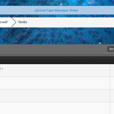
Школа Таро Манара. Илма
очей"
feniks
От
2
)