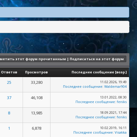
метить этот форум прочитанным
|
Подписаться на этот форум
Ответов
Просмотров
Последнее сообщение
[
возр.
]
25
33,280
11.02.2026, 19:49
Последнее сообщение
:
Waldemar904
37
46,108
13.01.2022, 08:30
Последнее сообщение
:
feniks
8
13,985
18.09.2021, 17:44
Последнее сообщение
:
feniks
1
6,878
10.02.2019, 16:11
Последнее сообщение
:
Visakka