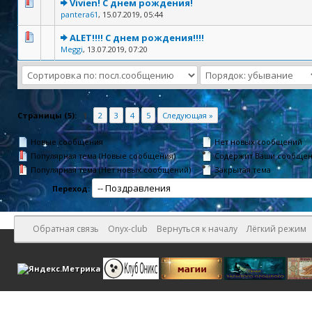
Vivien! С днем рождения!
pantera61
,
15.07.2019, 05:44
ALET!!!! С днем рождения!!!!
Meggi
,
13.07.2019, 07:20
Страницы (5):
1
2
3
4
5
Следующая »
Новые сообщения
Нет новых сообщений
Популярная тема (Новые сообщения)
Содержит Ваши сообще
Популярная тема (Нет новых сообщений)
Закрытая тема
Переход:
Обратная связь
Onyx-club
Вернуться к началу
Лёгкий режим