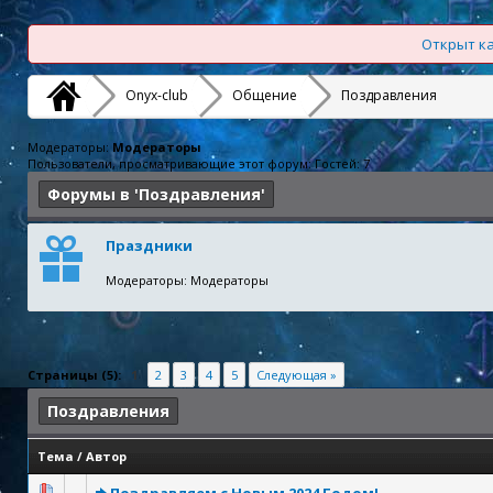
Открыт ка
Onyx-club
Общение
Поздравления
Модераторы:
Модераторы
Пользователи, просматривающие этот форум: Гостей: 7
Форумы в 'Поздравления'
Праздники
Модераторы: Модераторы
Страницы (5):
1
2
3
4
5
Следующая »
Поздравления
Тема
/
Автор