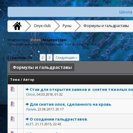
Школа 
Onyx-club
Руны
Формулы и гальдраставы
Модераторы:
Vivien
, Модераторы
Пользователи, просматривающие этот форум: Гостей: 2
Страницы (3):
1
2
3
Следующая »
Формулы и гальдраставы
Тема
/
Автор
Став для открытия замков и снятия тяжелых п
Chloe
,
04.03.2018, 01:32
Для снятия опоя, сделанного на кровь
Лилия
,
22.08.2017, 20:17
О создании гальдраставов.
ALET
,
21.11.2015, 22:43