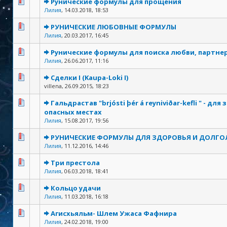
Рунические формулы для прощения
Лилия
,
14.03.2018, 18:53
РУНИЧЕСКИЕ ЛЮБОВНЫЕ ФОРМУЛЫ
Лилия
,
20.03.2017, 16:45
Рунические формулы для поиска любви, партне
Лилия
,
26.06.2017, 11:16
Сделки I (Kaupa-Loki I)
villena,
26.09.2015, 18:23
Гальдрастав "brjósti þér á reyniviðar-kefli " - для
опасных местах
Лилия
,
15.08.2017, 19:56
РУНИЧЕСКИЕ ФОРМУЛЫ ДЛЯ ЗДОРОВЬЯ И ДОЛГО
Лилия
,
11.12.2016, 14:46
Три престола
Лилия
,
06.03.2018, 18:41
Кольцо удачи
Лилия
,
11.03.2018, 16:18
Агисхьяльм- Шлем Ужаса Фафнира
Лилия
,
24.02.2018, 19:00