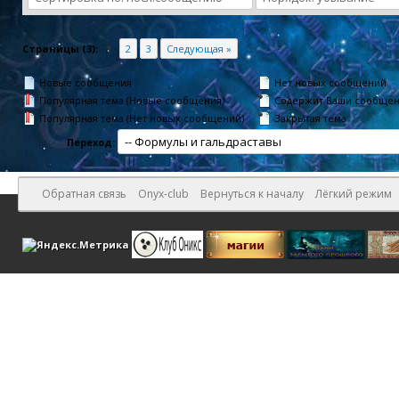
Страницы (3):
1
2
3
Следующая »
Новые сообщения
Нет новых сообщений
Популярная тема (Новые сообщения)
Содержит Ваши сообще
Популярная тема (Нет новых сообщений)
Закрытая тема
Переход:
Обратная связь
Onyx-club
Вернуться к началу
Лёгкий режим