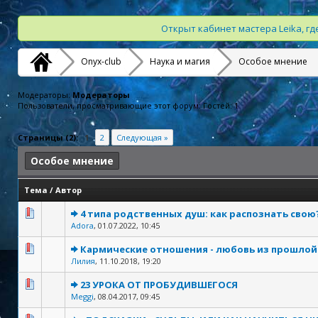
Открыт кабинет мастера Leika, г
Onyx-club
Наука и магия
Особое мнение
Модераторы:
Модераторы
Пользователи, просматривающие этот форум: Гостей: 1
Страницы (2):
1
2
Следующая »
Особое мнение
Тема
/
Автор
4 типа родственных душ: как распознать свою
Adora
,
01.07.2022, 10:45
Кармические отношения - любовь из прошлой
Лилия
,
11.10.2018, 19:20
23 УРОКА ОТ ПРОБУДИВШЕГОСЯ
Meggi
,
08.04.2017, 09:45