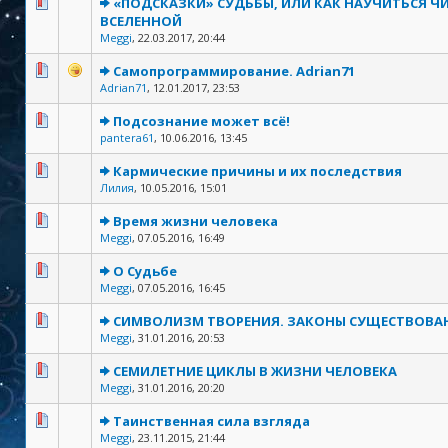
«ПОДСКАЗКИ» СУДЬБЫ, ИЛИ КАК НАУЧИТЬСЯ Ч
ВСЕЛЕННОЙ
Meggi
,
22.03.2017, 20:44
Самопрограммирование. Adrian71
Adrian71
,
12.01.2017, 23:53
Подсознание может всё!
pantera61
,
10.06.2016, 13:45
Кармические причины и их последствия
Лилия
,
10.05.2016, 15:01
Время жизни человека
Meggi
,
07.05.2016, 16:49
О Судьбе
Meggi
,
07.05.2016, 16:45
СИМВОЛИЗМ ТВОРЕНИЯ. ЗАКОНЫ СУЩЕСТВОВА
Meggi
,
31.01.2016, 20:53
СЕМИЛЕТНИЕ ЦИКЛЫ В ЖИЗНИ ЧЕЛОВЕКА
Meggi
,
31.01.2016, 20:20
Таинственная сила взгляда
Meggi
,
23.11.2015, 21:44