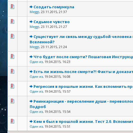
Создать гомункула
Meggi
,
23.11.2015, 21:37
Седьмое чувство
Meggi
,
23.11.2015, 21:27
Существует ли связь между судьбой человека
Вселенной?
Meggi
,
23.11.2015, 21:24
Что будет после смерти? Пошаговая Инструкц
Один из
,
19.04.2015, 16:23
Есть ли жизнь после смерти?! Факты и доказа
Один из
,
19.04.2015, 16:08
Регрессия в прошлые жизни. Как вспомнить п
Один из
,
19.04.2015, 15:57
Реинкарнация - переселение души - перевопло
Подроб
Один из
,
19.04.2015, 15:54
Кем я был в прошлой жизни. Тест 2.0. Вспомнит
Один из
,
19.04.2015, 15:51