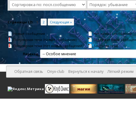
Страницы (2):
1
2
Следующая »
Новые сообщения
Нет новых сообщений
Популярная тема (Новые сообщения)
Содержит Ваши сообще
Популярная тема (Нет новых сообщений)
Закрытая тема
Переход:
Обратная связь
Onyx-club
Вернуться к началу
Лёгкий режим