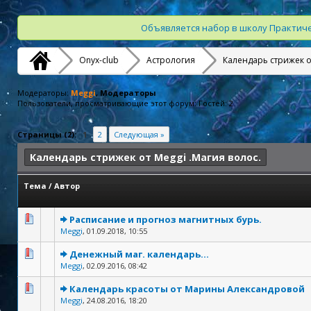
Объявляется набор в школу Практиче
Onyx-club
Астрология
Календарь стрижек от
Модераторы:
Meggi
, Модераторы
Пользователи, просматривающие этот форум: Гостей: 2
Страницы (2):
1
2
Следующая »
Календарь стрижек от Meggi .Магия волос.
Тема
/
Автор
Расписание и прогноз магнитных бурь.
Meggi
,
01.09.2018, 10:55
Денежный маг. календарь...
Meggi
,
02.09.2016, 08:42
Календарь красоты от Марины Александровой
Meggi
,
24.08.2016, 18:20