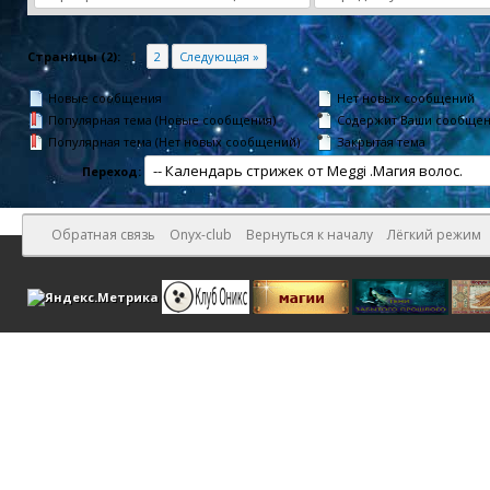
Страницы (2):
1
2
Следующая »
Новые сообщения
Нет новых сообщений
Популярная тема (Новые сообщения)
Содержит Ваши сообще
Популярная тема (Нет новых сообщений)
Закрытая тема
Переход:
Обратная связь
Onyx-club
Вернуться к началу
Лёгкий режим