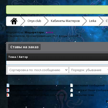
Onyx-club
Кабинеты Мастеров
Leika
С
Модераторы:
Модераторы,
Leika
Пользователи, просматривающие этот форум: Гостей: 1
Ставы на заказ
Тема
/
Автор
Новые сообщения
Нет новых сообщений
Популярная тема (Новые сообщения)
Содержит Ваши сообще
Популярная тема (Нет новых сообщений)
Закрытая тема
П