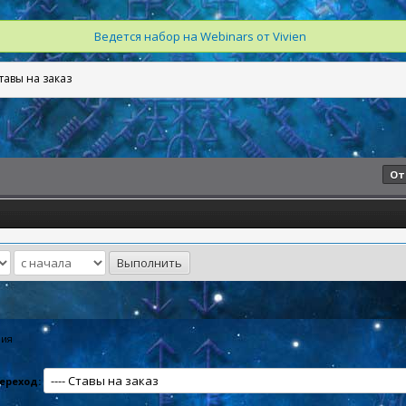
Ведется набор на Webinars от Vivien
тавы на заказ
От
ния
ереход: