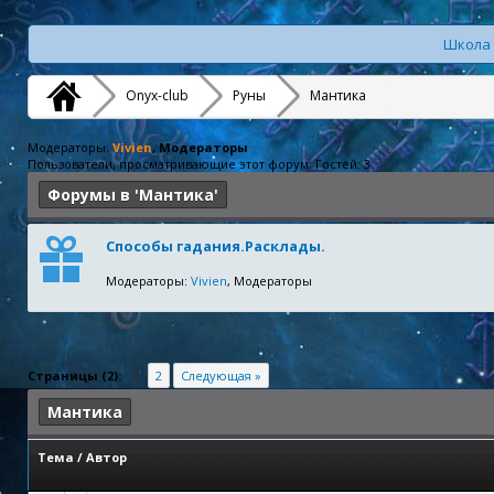
Школа 
Onyx-club
Руны
Мантика
Модераторы:
Vivien
, Модераторы
Пользователи, просматривающие этот форум: Гостей: 3
Форумы в 'Мантика'
Способы гадания.Расклады.
Модераторы:
Vivien
, Модераторы
Страницы (2):
1
2
Следующая »
Мантика
Тема
/
Автор