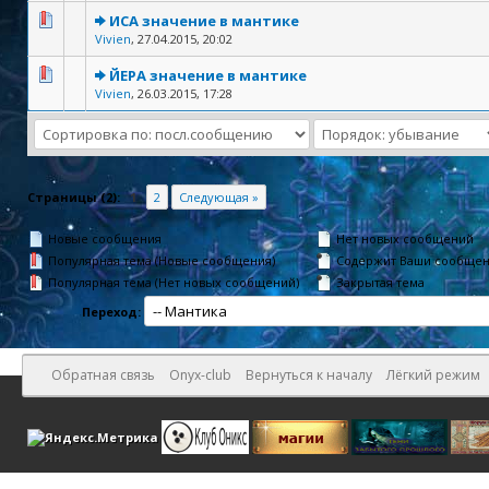
ИСА значение в мантике
Vivien
,
27.04.2015, 20:02
ЙЕРА значение в мантике
Vivien
,
26.03.2015, 17:28
Страницы (2):
1
2
Следующая »
Новые сообщения
Нет новых сообщений
Популярная тема (Новые сообщения)
Содержит Ваши сообще
Популярная тема (Нет новых сообщений)
Закрытая тема
Переход:
Обратная связь
Onyx-club
Вернуться к началу
Лёгкий режим