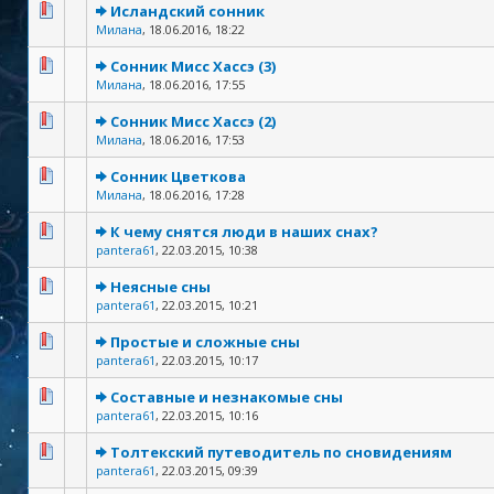
Исландский сонник
Милана
,
18.06.2016, 18:22
Сонник Мисс Хассэ (3)
Милана
,
18.06.2016, 17:55
Сонник Мисс Хассэ (2)
Милана
,
18.06.2016, 17:53
Сонник Цветкова
Милана
,
18.06.2016, 17:28
К чему снятся люди в наших снах?
pantera61
,
22.03.2015, 10:38
Неясные сны
pantera61
,
22.03.2015, 10:21
Простые и сложные сны
pantera61
,
22.03.2015, 10:17
Составные и незнакомые сны
pantera61
,
22.03.2015, 10:16
Толтекский путеводитель по сновидениям
pantera61
,
22.03.2015, 09:39