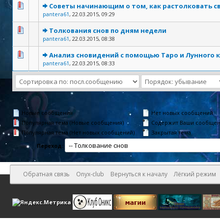
Советы начинающим о том, как растолковать с
pantera61
,
22.03.2015, 09:29
Толкования снов по дням недели
pantera61
,
22.03.2015, 08:38
Анализ сновидений с помощью Таро и Лунного 
pantera61
,
22.03.2015, 08:33
Новые сообщения
Нет новых сообщений
Популярная тема (Новые сообщения)
Содержит Ваши сообще
Популярная тема (Нет новых сообщений)
Закрытая тема
Переход:
Обратная связь
Onyx-club
Вернуться к началу
Лёгкий режим