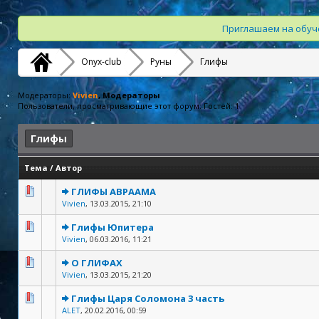
Приглашаем на обуче
Onyx-club
Руны
Глифы
Модераторы:
Vivien
, Модераторы
Пользователи, просматривающие этот форум: Гостей: 1
Глифы
Тема
/
Автор
ГЛИФЫ АВРААМА
Vivien
,
13.03.2015, 21:10
Глифы Юпитера
Vivien
,
06.03.2016, 11:21
О ГЛИФАХ
Vivien
,
13.03.2015, 21:20
Глифы Царя Соломона 3 часть
ALET
,
20.02.2016, 00:59