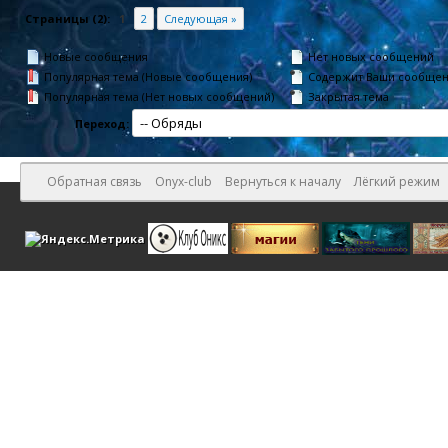
Страницы (2):
1
2
Следующая »
Новые сообщения
Нет новых сообщений
Популярная тема (Новые сообщения)
Содержит Ваши сообще
Популярная тема (Нет новых сообщений)
Закрытая тема
Переход:
Обратная связь
Onyx-club
Вернуться к началу
Лёгкий режим