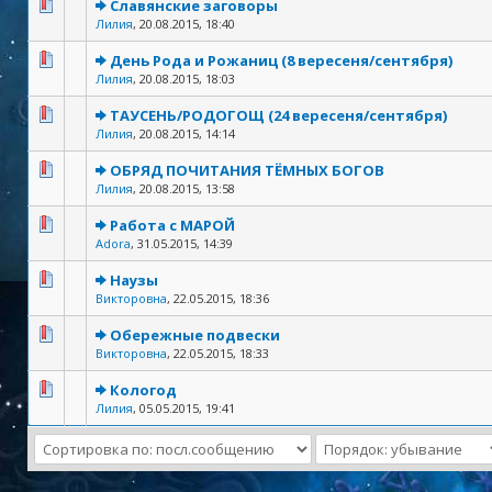
Славянские заговоры
Лилия
,
20.08.2015, 18:40
День Рода и Рожаниц (8 вересеня/сентября)
Лилия
,
20.08.2015, 18:03
ТАУСЕНЬ/РОДОГОЩ (24 вересеня/сентября)
Лилия
,
20.08.2015, 14:14
ОБРЯД ПОЧИТАНИЯ ТЁМНЫХ БОГОВ
Лилия
,
20.08.2015, 13:58
Работа с МАРОЙ
Adora
,
31.05.2015, 14:39
Наузы
Викторовна
,
22.05.2015, 18:36
Обережные подвески
Викторовна
,
22.05.2015, 18:33
Кологод
Лилия
,
05.05.2015, 19:41