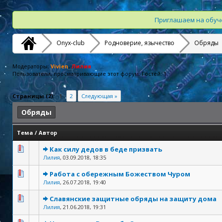
Приглашаем на обуче
Onyx-club
Родноверие, язычество
Обряды
Модераторы:
Vivien
,
Лилия
Пользователи, просматривающие этот форум: Гостей: 1
Страницы (2):
1
2
Следующая »
Обряды
Тема
/
Автор
Как силу дедов в беде призвать
Лилия
,
03.09.2018, 18:35
Работа с обережным Божеством Чуром
Лилия
,
26.07.2018, 19:40
Славянские защитные обряды на защиту дома
Лилия
,
21.06.2018, 19:31