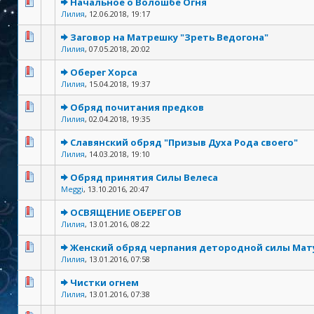
Начальное о Волошбе Огня
Лилия
,
12.06.2018, 19:17
Заговор на Матрешку "Зреть Ведогона"
Лилия
,
07.05.2018, 20:02
Оберег Хорса
Лилия
,
15.04.2018, 19:37
Обряд почитания предков
Лилия
,
02.04.2018, 19:35
Славянский обряд "Призыв Духа Рода своего"
Лилия
,
14.03.2018, 19:10
Обряд принятия Силы Велеса
Meggi
,
13.10.2016, 20:47
ОСВЯЩЕНИЕ ОБЕРЕГОВ
Лилия
,
13.01.2016, 08:22
Женский обряд черпания детородной силы Ма
Лилия
,
13.01.2016, 07:58
Чистки огнем
Лилия
,
13.01.2016, 07:38