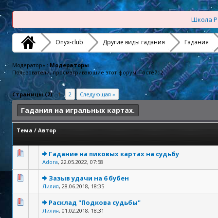
Школа Р
Onyx-club
Другие виды гадания
Гадания
Модераторы:
Модераторы
Пользователи, просматривающие этот форум: Гостей: 2
Страницы (2):
1
2
Следующая »
Гадания на игральных картах.
Тема
/
Автор
Гадание на пиковых картах на судьбу
Adora
,
22.05.2022, 07:58
Зазыв удачи на 6 бубен
Лилия
,
28.06.2018, 18:35
Расклад "Подкова судьбы"
Лилия
,
01.02.2018, 18:31