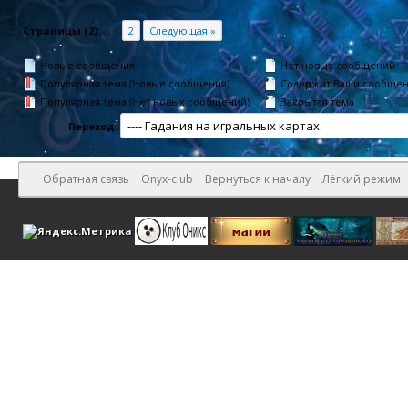
Страницы (2):
1
2
Следующая »
Новые сообщения
Нет новых сообщений
Популярная тема (Новые сообщения)
Содержит Ваши сообще
Популярная тема (Нет новых сообщений)
Закрытая тема
Переход:
Обратная связь
Onyx-club
Вернуться к началу
Лёгкий режим