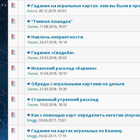
Гадание на игральных картах: кем вы были в п
Adora
,
08.12.2019, 09:05
"Темная лошадка"
Лилия
,
11.08.2016, 19:07
Навлечь неприятности
Лилия
,
26.07.2018, 19:14
Гадание «Свадьба»
Лилия
,
23.05.2018, 20:02
Испанский расклад «Кармен»
Лилия
,
10.04.2018, 18:57
Обряды с игральными картами на деньги
Лилия
,
21.03.2018, 19:30
Старинный утренний расклад
Лилия
,
15.02.2018, 18:53
Как с помощью карт определить негатив (порчи, 
Meggi
,
03.06.2017, 15:01
Гадание на картах игральных по Бажину.
Meggi
,
06.02.2017, 17:19