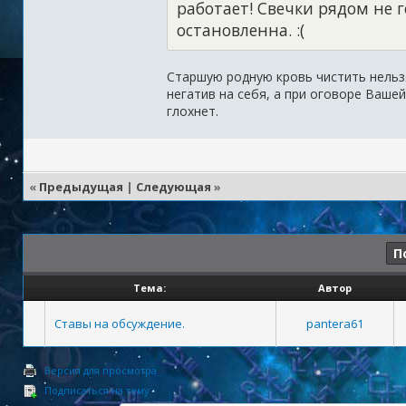
работает! Свечки рядом не 
остановленна. :(
Старшую родную кровь чистить нельзя !
негатив на себя, а при оговоре Ваше
глохнет.
«
Предыдущая
|
Следующая
»
П
Тема:
Автор
Ставы на обсуждение.
pantera61
Версия для просмотра
Подписаться на тему