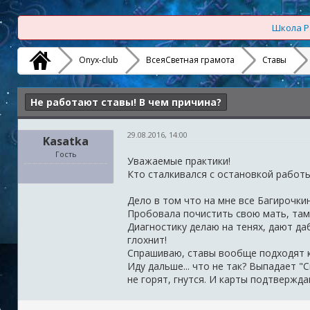
Школа Р
Onyx-club
ВсеяСветная грамота
Ставы
Не работают ставы! В чем причина?
29.08.2016, 14:00
Kasatka
Гость
Уважаемые практики!
Кто сталкивался с остановкой работы
Дело в том что на мне все Багирочки
Пробовала почистить свою мать, там 
Диагностику делаю на тенях, дают даб
глохнит!
Спрашиваю, ставы вообще подходят к
Иду дальше... что не так? Выпадает "
не горят, гнутся. И карты подтвержда