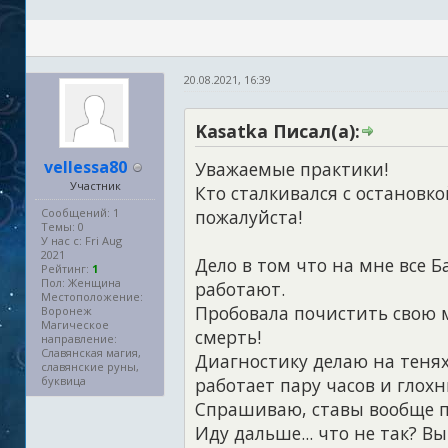
20.08.2021, 16:39
Kasatka Писал(а):
vellessa80
Уважаемые практики!
Участник
Кто сталкивался с остановк
Сообщений: 1
пожалуйста!
Темы: 0
У нас с: Fri Aug
2021
Дело в том что на мне все 
Рейтинг:
1
Пол: Женщина
работают.
Местоположение:
Пробовала почистить свою м
Воронеж
Магическое
смерть!
направление:
Славянская магия,
Диагностику делаю на тенях,
славянские руны,
буквица
работает пару часов и глохн
Спрашиваю, ставы вообще п
Иду дальше... что не так? Вы