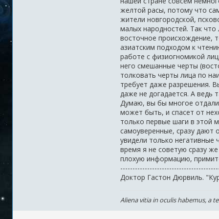
нашей стране совсем немного
желтой расы, потому что са
жители новгородской, псковс
малых народностей. Так что
восточное происхождение, т
азиатским подходом к чтению
работе с физиогномикой лиц
него смешанные черты (восто
толковать черты лица по наи
требует даже разрешения. Вы
даже не догадается. А ведь 
Думаю, вы бы многое отдали,
может быть, и спасет от нех
только первые шаги в этой 
самоуверенные, сразу дают 
увидели только негативные ч
время я не советую сразу же
плохую информацию, примите
---------------------------------------
Доктор Гастон Дюрвиль. "Ку
Aliena vitia in oculis habemus, а t