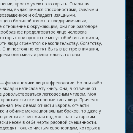
 мнении, просто умеют это скрыть. Овальная
жением, выдающимися способностями, смелым и
в возвышенное и обладают изящными,
еющего большой живот, с предприимчивым,
ое отношение к окружающим, они при разговоре
усообразное продолговатое лицо человека
которых они просто не могут обойтись в жизни,
Эти люди стремятся к накопительству, богатству,
. Они постоянно хотят быть в центре внимания,
время они смелы и решительны, готовы
 — физиогномики лица и френологии. Но они либо
клад и написала эту книгу. Она, в отличие от
же довольствоваться легковесным чтивом. Моя
 практически все основные типы лица. Причем я
льная. Мы с вами отчасти Европа, отчасти —
 же и обилие межнациональных браков, то даже у
то двести лет мы жили под монголо-татарским
ески несем в себе черты расовой смешанности.
 подходят только чистым европеоидам, которых в