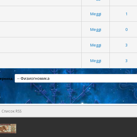
Meggi
1
Meggi
0
Meggi
3
Meggi
3
ереход:
Список RSS