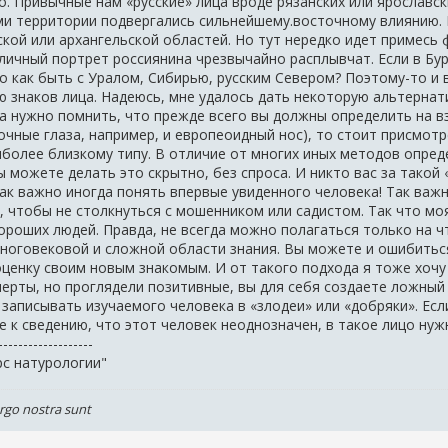
. Привычные нам «русские» лица вроде рязанских или ярославск
ми территории подвергались сильнейшему.восточному влиянию. 
кой или архангельской областей. Но тут нередко идет примесь ф
 личный портрет россиянина чрезвычайно расплывчат. Если в Бу
о как быть с Уралом, Сибирью, русским Севером? Поэтому-то и
 знаков лица. Надеюсь, мне удалось дать некоторую альтернати
а нужно помнить, что прежде всего вы должны определить на вз
чные глаза, например, и европеоидный нос), то стоит присмотр
более близкому типу. В отличие от многих иных методов опреде
 можете делать это скрытно, без спроса. И никто вас за такой
так важно иногда понять впервые увиденного человека! Так важн
 чтобы не столкнуться с мошенником или садистом. Так что моя 
ороших людей. Правда, не всегда можно полагаться только на ч
многовековой и сложной области знания. Вы можете и ошибитьс
оценку своим новым знакомым. И от такого подхода я тоже хочу
ерты, но проглядели позитивные, вы для себя создаете ложный 
 записывать изучаемого человека в «злодеи» или «добряки». Есл
 к сведению, что этот человек неоднозначен, в такое лицо нуж
--------------------
рс натурологии"
ergo nostra sunt