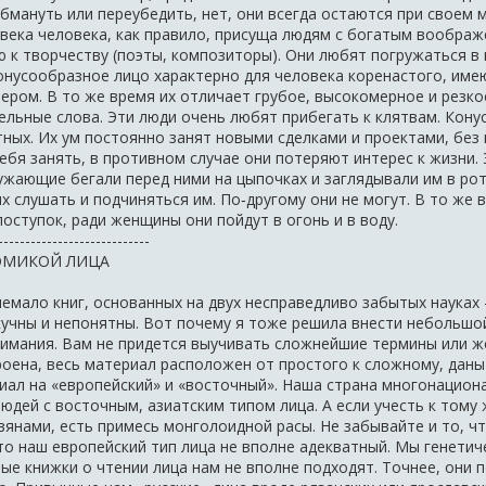
 обмануть или переубедить, нет, они всегда остаются при своем
века человека, как правило, присуща людям с богатым вообра
ю к творчеству (поэты, композиторы). Они любят погружаться 
нусообразное лицо характерно для человека коренастого, им
ером. В то же время их отличает грубое, высокомерное и резк
ельные слова. Эти люди очень любят прибегать к клятвам. Кон
ных. Их ум постоянно занят новыми сделками и проектами, без 
ебя занять, в противном случае они потеряют интерес к жизни. 
ужающие бегали перед ними на цыпочках и заглядывали им в рот
 слушать и подчиняться им. По‑другому они не могут. В то же 
оступок, ради женщины они пойдут в огонь и в воду.
----------------------------
ОМИКОЙ ЛИЦА
немало книг, основанных на двух несправедливо забытых науках
учны и непонятны. Вот почему я тоже решила внести небольшой в
онимания. Вам не придется выучивать сложнейшие термины или 
оена, весь материал расположен от простого к сложному, даны
иал на «европейский» и «восточный». Наша страна многонациона
людей с восточным, азиатским типом лица. А если учесть к тому
вянами, есть примесь монголоидной расы. Не забывайте и то, ч
то наш европейский тип лица не вполне адекватный. Мы генетич
ые книжки о чтении лица нам не вполне подходят. Точнее, они