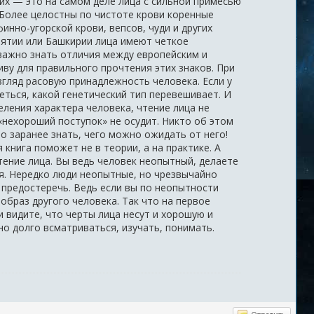
их — это на самом деле лица с сильной примесью
Более целостны по чистоте крови коренные
инно-угорской крови, вепсов, чуди и других
рятии или Башкирии лица имеют четкое
 важно знать отличия между европейским и
ву для правильного прочтения этих знаков. При
гляд расовую принадлежность человека. Если у
еться, какой генетический тип перевешивает. И
ления характера человека, чтение лица не
 «нехороший поступок» не осудит. Никто об этом
о заранее знать, чего можно ожидать от него!
книга поможет не в теории, а на практике. А
тение лица. Вы ведь человек неопытный, делаете
я. Нередко люди неопытные, но чрезвычайно
 предостеречь. Ведь если вы по неопытности
образ другого человека. Так что на первое
и видите, что черты лица несут и хорошую и
но долго всматриваться, изучать, понимать.