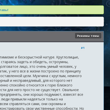
тавы!
Режимы темы
#1
тимизме и бескорыстной натуре. Круглолицые,
 стараясь задеть и обидеть, остроумны,
долговатое лицо, это очень умный человек, у
тик, у него все в жизни построено по принципу
 поставленной цели. Мужчина с круглым, немного
рный и несправедливый, для которого нет
шенно спокойно относится к горю близкого
ести для него просто не существует. Овальное
предпринять, они хорошо подумают, взвесят все
и люди привыкли надеяться только на
всем справляться сами, они скромны и
демонстрировать свои умственные способности. Но