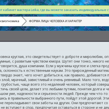
т кабинет мастера Leika, где вы можете заказать индивидуальные с
изиогномика
ФОРМА ЛИЦА ЧЕЛОВЕКА И ХАРАКТЕР
овека круглая, это свидетельствует о доброте и миролюбии, оп
 умные, с развитым чувством юмора. Шутят они тонко, никого не
 говорится, душа компании. Если у мужчины круглое и слегка про
а, склонность к естественным наукам. Это прирожденный матема
 твердо знает, чего хочет добиться и, как правило, добивается
злой, мрачный, завистливый и очень ревнивый. Мало того, вздо
т грубостью, чаще всего это недалекий человек, который совер
стичь своей цели, делает это любыми путями, понятия долга и ч
ьшом уме, надежности и серьезности людей. Прежде чем что‑то 
шись в правильности выбранного пути, пойдут этой дорогой. Эт
не перекладывают свои заботы на других. Они предпочитают со 
м не вступают в спор, предпочитая оставаться в стороне и не 