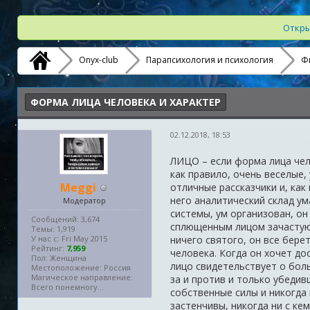
Откры
Onyx-club
Парапсихология и психология
Ф
ФОРМА ЛИЦА ЧЕЛОВЕКА И ХАРАКТЕР
02.12.2018, 18:53
ЛИЦО – если форма лица чел
как правило, очень веселые,
Meggi
отличные рассказчики и, как
него аналитический склад ум
Модератор
системы, ум организован, он
Сообщений: 3,674
сплющенным лицом зачастую 
Темы: 1,919
У нас с: Fri May 2015
ничего святого, он все бере
Рейтинг:
7,959
человека. Когда он хочет до
Пол: Женщина
лицо свидетельствует о бол
Местоположение: Россия
Магическое направление:
за и против и только убедив
Всего понемногу...
собственные силы и никогда 
застенчивы, никогда ни с ке