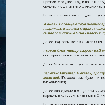
Прижмите орудие к груди на четыре уд
орудием и ощутить его функцию как 
После снова возьмите орудие в руки 
И вновь я освящаю тебя именем ар
незримых, и во всех мирах ты сл
символом стихии Огня - властью п
Далее подносим жезл к Стихии Огня - 
Стихия Огня, прошу, надели мой ж
огня просачиваются в жезл, наполня
Далее берем жезл в руки, встаём на к
Великий Архангел Михаэль, прошу 
энергией!
(По хорошему, будет видно,
визуализация)
Далее благодарим и отпускаем Михаэля
порядке, в котором призывали в Стих
После ритуала жезл завернуть в крас