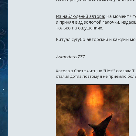
Из наблюдений автора:
На момент чте
и принял вид золотой галочки, издаю
только на ощущениях.
Ритуал сугубо авторский и каждый мо
Asmodeus777
Хотела в Свете жить,но "Нет!" сказала 
спалил дотла,поэтому я не приемлю боль