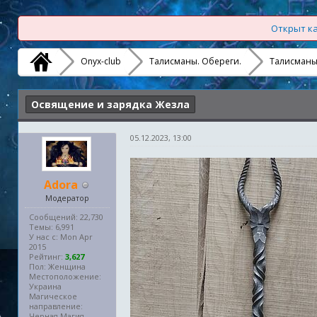
Открыт ка
Onyx-club
Талисманы. Обереги.
Талисманы
Освящение и зарядка Жезла
05.12.2023, 13:00
Adora
Модератор
Сообщений: 22,730
Темы: 6,991
У нас с: Mon Apr
2015
Рейтинг:
3,627
Пол: Женщина
Местоположение:
Украина
Магическое
направление:
Черная Магия