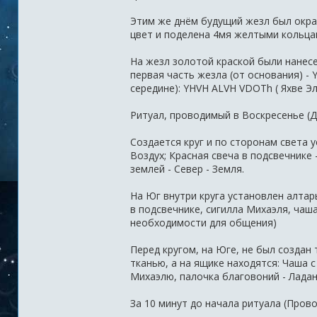
Этим же днём будущий жезл был окра
цвет и поделена 4мя желтыми кольцам
На жезл золотой краской были нанес
первая часть жезла (от основания) - 
середине): YHVH ALVH VDOTh ( Яхве Эл
Ритуал, проводимый в Воскресенье (Д
Создается круг и по сторонам света у
Воздух; Красная свеча в подсвечнике -
землей - Север - Земля.
На Юг внутри круга установлен алтар
в подсвечнике, сигилла Михаэля, чаш
необходимости для общения)
Перед кругом, на Юге, не был создан
тканью, а на ящике находятся: Чаша
Михаэлю, палочка благовоний - Ладан
За 10 минут до начала ритуала (Прово