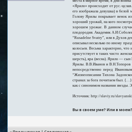
места в мирное время; в дни войны
«Ярило» происходит от рус.-цслав.
его изображала девушка) в белой 
Голову Ярилы покрывает венок из 
хороший урожай, на кого посмотри
хорошем урожае. В данном случае,
плодородия. Академик А.И.Соболевс
“Rusadelne Svatry”, или в Духов д
описывал несколько по иному празд
колосьев. Весьма характерно, что
присутствует в таких чисто женски
шерсть), яра (весна). Ярило — сын
Ярилы. В.В.Иванов и В.Н.Топоров 
непосредственно перед Ивановым
“Жизнеописании Тихона Задонского
странах за бога почитаем был. {…
как с синонимом названия звезды. 
Источник:
http://slaviy.ru/slavyans
Вы в своем уме? Или в моем
«
Предыдущая
|
Следующая
»