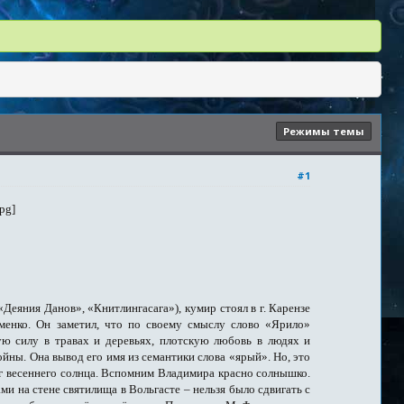
Режимы темы
#1
еяния Данов», «Книтлингасага»), кумир стоял в г. Карензе
менко. Он заметил, что по своему смыслу слово «Ярило»
ю силу в травах и деревьях, плотскую любовь в людях и
ны. Она вывод его имя из семантики слова «ярый». Но, это
ог весеннего солнца. Вспомним Владимира красно солнышко.
и на стене святилища в Вольгасте – нельзя было сдвигать с