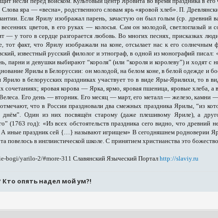
 щит несли перед войском. Культовый центр Яровита во время праздника в ег
 Слова яра — «весна», родственного словам ярь «яровой хлеб». П. Древлянски
мантии. Если Ярилу изображал парень, зачастую он был голым (ср. древний в
весенних цветов, в его руках — колосья. Сам он молодой, светлоглазый и 
т — у того в сердце разгорается любовь. Во многих песнях, присказках люд
 тот факт, что Ярилу изображали на коне, отсылает нас к его солнечным ф
кий, известный русский филолог и этнограф, в одной из монографий писал: «
ень, парни и девушки выбирают “короля” (или “короля и королеву”) и ходят с
нование Ярилы в Белоруссии: он молодой, на белом коне, в белой одежде и бо
 и Ярило в белорусских праздниках участвует то в виде Яры-Ярилихи, то в
х сочетаниях; яровая корова — Ярка, ярмо, яровая пшеница, яровые хлеба, а во
 Велеса. Его день — вторник. Его месяц — март, его металл — железо, камни —
отмечают, что в России праздновали два смежных праздника Ярилы, “из кот
 днём”. Один из них посвящён старому (даже плешивому Яриле), а друг
” (1763 год): «Из всех обстоятельств праздника сего видно, что древний 
} А иные праздник сей {…} называют игрищем» В сегодняшнем родноверии Яри
Эта повелось в инглиистической школе. С принятием христианства это божеств
kie-bogi/yarilo-2/#more-311
Славянский Языческий Портал
http://slaviy.ru
? Кто опять надел мой ум?!