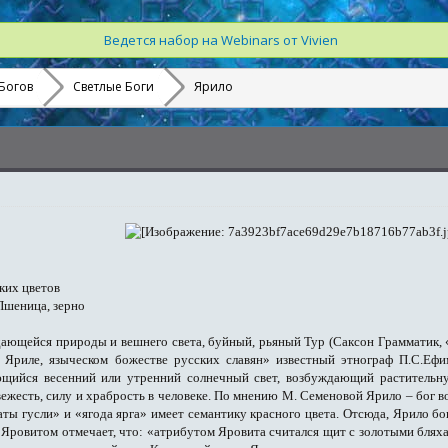
Ведется набор на Webinars от Vivien
Богов
Светлые Боги
Ярило
иких цветов
Пшеница, зерно
ающейся природы и вешнего света, буйный, рьяный Тур (Саксон Грамматик, «Д
 Яриле, языческом божестве русских славян» известный этнограф П.С.Ефи
ющийся весенний или утренний солнечный свет, возбуждающий растительну
есть, силу и храбрость в человеке. По мнению М. Семеновой Ярило – бог вой
аты гусли» и «ягода ярга» имеет семантику красного цвета. Отсюда, Ярило б
Яровитом отмечает, что: «атрибутом Яровита считался щит с золотыми бляхам