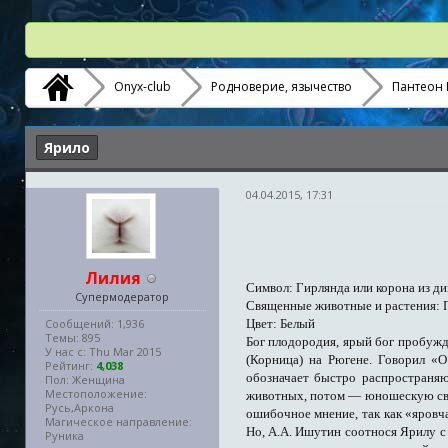
Onyx-club
Родноверие, язычество
Пантеон 
Ярило
04.04.2015, 17:31
Лилия
Символ: Гирлянда или корона из д
Супермодератор
Священные животные и растения: 
Сообщений: 1,936
Цвет: Белый
Темы: 895
Бог плодородия, ярый бог пробужд
У нас с: Thu Mar 2015
(Корница) на Рюгене. Говорил «О
Рейтинг:
4,038
обозначает быстро распространя
Пол: Женщина
Местоположение:
животных, потом — юношескую свеж
Русь,Аркона
ошибочное мнение, так как «яровч
Магическое направление:
Но, А.А. Ишутин соотнося Ярилу с 
Руника