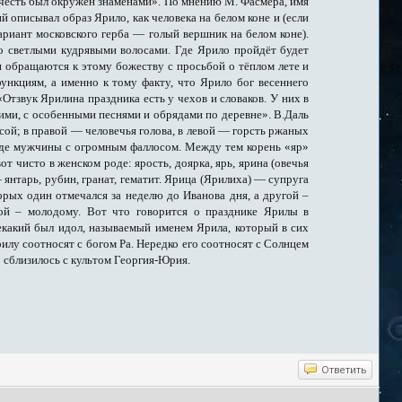
о честь был окружён знамёнами». По мнению М. Фасмера, имя
й описывал образ Ярило, как человека на белом коне и (если
ариант московского герба — голый вершник на белом коне).
со светлыми кудрявыми волосами. Где Ярило пройдёт будет
и обращаются к этому божеству с просьбой о тёплом лете и
ункциям, а именно к тому факту, что Ярило бог весеннего
Отзвук Ярилина праздника есть у чехов и словаков. У них в
 ними, с особенными песнями и обрядами по деревне». В.Даль
сой; в правой — человечья голова, в левой — горсть ржаных
 виде мужчины с огромным фаллосом. Между тем корень «яр»
т чисто в женском роде: ярость, доярка, ярь, ярина (овечья
 янтарь, рубин, гранат, гематит. Ярица (Ярилиха) — супруга
орых один отмечался за неделю до Иванова дня, а другой –
ой – молодому. Вот что говорится о празднике Ярилы в
некакий был идол, называемый именем Ярила, который в сих
лу соотносят с богом Ра. Нередко его соотносят с Солнцем
о сблизилось с культом Георгия-Юрия.
Ответить