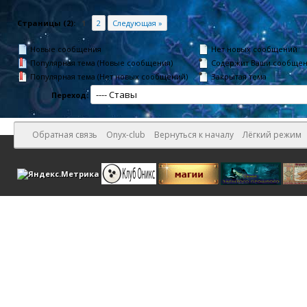
Страницы (2):
1
2
Следующая »
Новые сообщения
Нет новых сообщений
Популярная тема (Новые сообщения)
Содержит Ваши сообще
Популярная тема (Нет новых сообщений)
Закрытая тема
Переход:
Обратная связь
Onyx-club
Вернуться к началу
Лёгкий режим