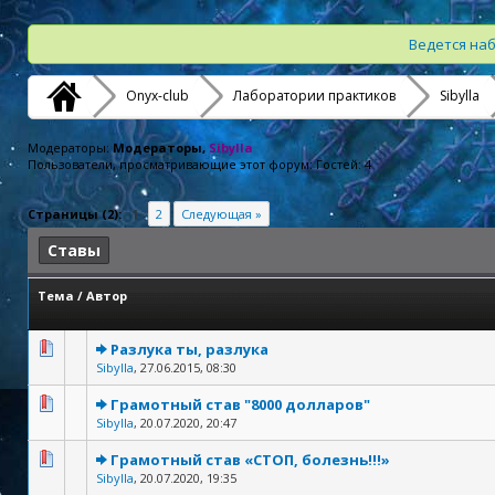
Ведется наб
Onyx-club
Лаборатории практиков
Sibylla
Модераторы:
Модераторы,
Sibylla
Пользователи, просматривающие этот форум: Гостей: 4
Страницы (2):
1
2
Следующая »
Ставы
Тема
/
Автор
Разлука ты, разлука
Sibylla
,
27.06.2015, 08:30
Грамотный став "8000 долларов"
Sibylla
,
20.07.2020, 20:47
Грамотный став «СТОП, болезнь!!!»
Sibylla
,
20.07.2020, 19:35