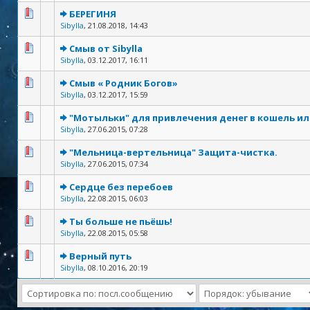
БЕРЕГИНЯ
Sibylla
,
21.08.2018, 14:43
Смыв от Sibylla
Sibylla
,
03.12.2017, 16:11
Смыв « Родник Богов»
Sibylla
,
03.12.2017, 15:59
"Мотыльки" для привлечения денег в кошель и
Sibylla
,
27.06.2015, 07:28
"Мельница-вертельница" Защита-чистка.
Sibylla
,
27.06.2015, 07:34
Сердце без перебоев
Sibylla
,
22.08.2015, 06:03
Ты больше не пьёшь!
Sibylla
,
22.08.2015, 05:58
Верный путь
Sibylla
,
08.10.2016, 20:19