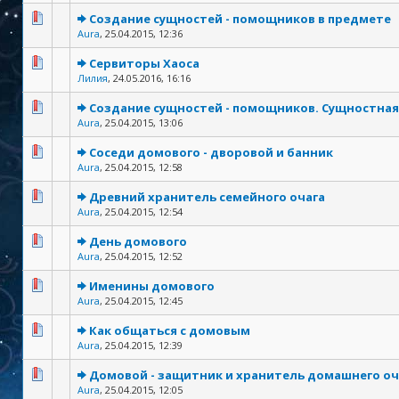
Создание сущностей - помощников в предмете
Aura
,
25.04.2015, 12:36
Сервиторы Хаоса
Лилия
,
24.05.2016, 16:16
Создание сущностей - помощников. Сущностная
Aura
,
25.04.2015, 13:06
Соседи домового - дворовой и банник
Aura
,
25.04.2015, 12:58
Древний хранитель семейного очага
Aura
,
25.04.2015, 12:54
День домового
Aura
,
25.04.2015, 12:52
Именины домового
Aura
,
25.04.2015, 12:45
Как общаться с домовым
Aura
,
25.04.2015, 12:39
Домовой - защитник и хранитель домашнего оч
Aura
,
25.04.2015, 12:05