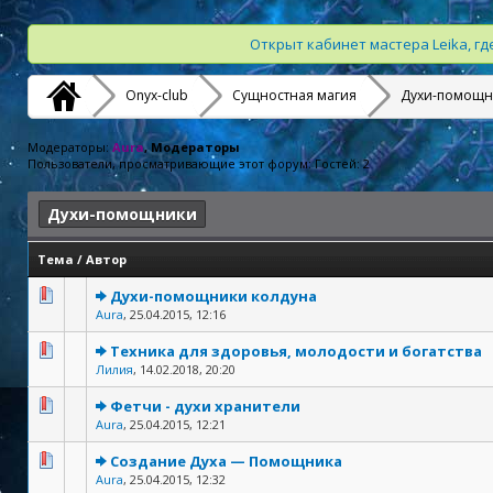
Открыт кабинет мастера Leika, г
Onyx-club
Сущностная магия
Духи-помощн
Модераторы:
Aura
, Модераторы
Пользователи, просматривающие этот форум: Гостей: 2
Духи-помощники
Тема
/
Автор
Духи-помощники колдуна
Aura
,
25.04.2015, 12:16
Техника для здоровья, молодости и богатства
Лилия
,
14.02.2018, 20:20
Фетчи - духи хранители
Aura
,
25.04.2015, 12:21
Создание Духа — Помощника
Aura
,
25.04.2015, 12:32