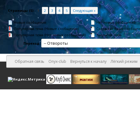
Страницы (5):
1
2
3
4
5
Следующая »
Новые сообщения
Нет новых сообщений
Популярная тема (Новые сообщения)
Содержит Ваши сообще
Популярная тема (Нет новых сообщений)
Закрытая тема
Переход:
Обратная связь
Onyx-club
Вернуться к началу
Лёгкий режим