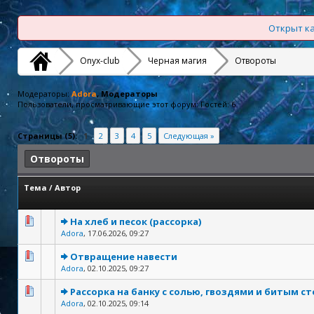
Открыт ка
Onyx-club
Черная магия
Отвороты
Модераторы:
Adora
, Модераторы
Пользователи, просматривающие этот форум: Гостей: 6
Страницы (5):
1
2
3
4
5
Следующая »
Отвороты
Тема
/
Автор
На хлеб и песок (рассорка)
Adora
,
17.06.2026, 09:27
Отвращение навести
Adora
,
02.10.2025, 09:27
Рассорка на банку с солью, гвоздями и битым с
Adora
,
02.10.2025, 09:14