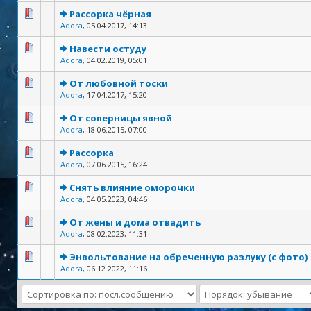
Рассорка чёрная
Adora
,
05.04.2017, 14:13
Навести остуду
Adora
,
04.02.2019, 05:01
От любовной тоски
Adora
,
17.04.2017, 15:20
От соперницы явной
Adora
,
18.06.2015, 07:00
Рассорка
Adora
,
07.06.2015, 16:24
Снять влияние оморочки
Adora
,
04.05.2023, 04:46
От жены и дома отвадить
Adora
,
08.02.2023, 11:31
Энвольтование на обреченную разлуку (с фото)
Adora
,
06.12.2022, 11:16