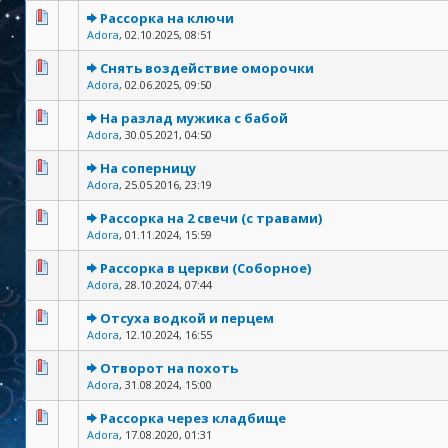
Рассорка на ключи
Adora
,
02.10.2025, 08:51
Снять воздействие оморочки
Adora
,
02.06.2025, 09:50
На разлад мужика с бабой
Adora
,
30.05.2021, 04:50
На соперницу
Adora
,
25.05.2016, 23:19
Рассорка на 2 свечи (с травами)
Adora
,
01.11.2024, 15:59
Рассорка в церкви (Соборное)
Adora
,
28.10.2024, 07:44
Отсуха водкой и перцем
Adora
,
12.10.2024, 16:55
Отворот на похоть
Adora
,
31.08.2024, 15:00
Рассорка через кладбище
Adora
,
17.08.2020, 01:31