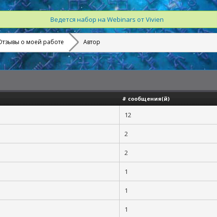
Ведется набор на Webinars от Vivien
Отзывы о моей работе
Автор
# сообщения(й)
12
2
2
1
1
1