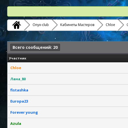
Onyx-club
Кабинеты Мастеров
Chloe
Всего сообщений: 20
Участник
Chloe
Лана_80
fistashka
Europa23
Forever young
Azula