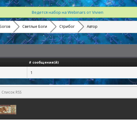
Ведется набор на Webinars от Vivien
Богов
Светлые Боги
Стрибог
Автор
# сообщения(й)
1
Список RSS