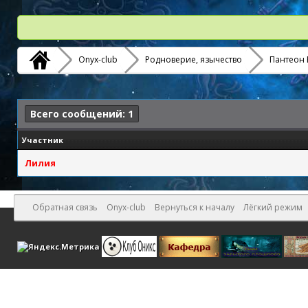
Onyx-club
Родноверие, язычество
Пантеон 
Всего сообщений: 1
Участник
Лилия
Обратная связь
Onyx-club
Вернуться к началу
Лёгкий режим