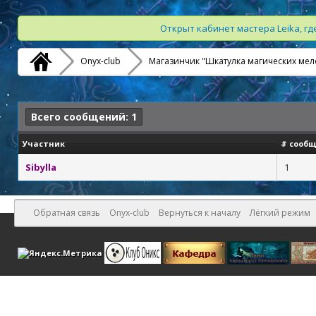
Открыт кабинет мастера Leika, г
Onyx-club
Магазинчик "Шкатулка магических мел
Всего сообщений: 1
Участник
# сообщ
Sibylla
1
Обратная связь
Onyx-club
Вернуться к началу
Лёгкий режим