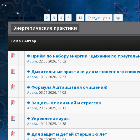
Страницы (14):
1
2
3
4
5
...
14
Следующая »
Энергетические практики
Тема
/
Автор
Приём по набору энергии "Дыхание по треуголь
Adora
,
22.03.2026, 10:52
Дыхательные практики для мгновенного сниже
Adora
,
10.02.2026, 07:53
Формула Аштаиш (для очищения)
Adora
,
03.01.2026, 11:03
Защиты от влияний и стрессов
Adora
,
23.12.2025, 08:13
Укрепление ауры
Adora
,
19.11.2025, 14:38
Для защиты детей старше 3-х лет
Adora
,
29.05.2025, 04:47