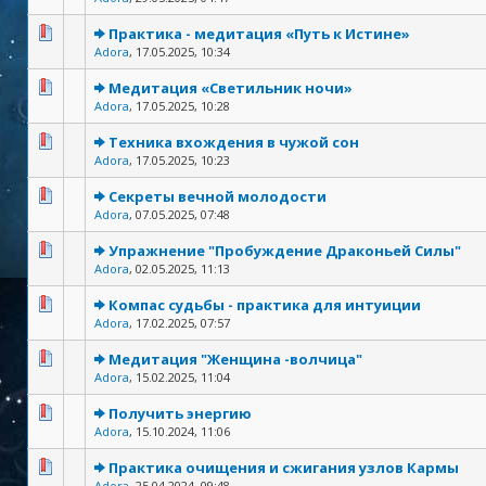
Практика - медитация «Путь к Истине»
Adora
,
17.05.2025, 10:34
Медитация «Светильник ночи»
Adora
,
17.05.2025, 10:28
Техника вхождения в чужой сон
Adora
,
17.05.2025, 10:23
Секреты вечной молодости
Adora
,
07.05.2025, 07:48
Упражнение "Пробуждение Драконьей Силы"
Adora
,
02.05.2025, 11:13
Компас судьбы - практика для интуиции
Adora
,
17.02.2025, 07:57
Медитация "Женщина -волчица"
Adora
,
15.02.2025, 11:04
Получить энергию
Adora
,
15.10.2024, 11:06
Практика очищения и сжигания узлов Кармы
Adora
,
25.04.2024, 09:48