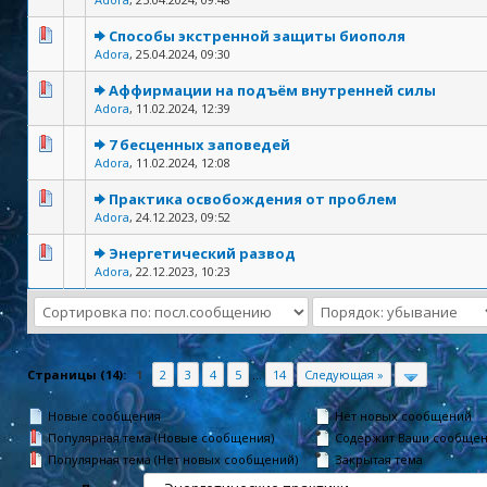
Способы экстренной защиты биополя
Adora
,
25.04.2024, 09:30
Аффирмации на подъём внутренней силы
Adora
,
11.02.2024, 12:39
7 бесценных заповедей
Adora
,
11.02.2024, 12:08
Практика освобождения от проблем
Adora
,
24.12.2023, 09:52
Энергетический развод
Adora
,
22.12.2023, 10:23
Страницы (14):
1
2
3
4
5
...
14
Следующая »
Новые сообщения
Нет новых сообщений
Популярная тема (Новые сообщения)
Содержит Ваши сообще
Популярная тема (Нет новых сообщений)
Закрытая тема