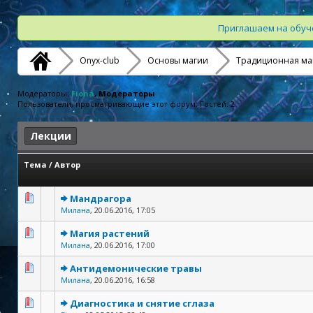
Приглашаем на обуче
Onyx-club
Основы магии
Традиционная маг
Модераторы:
Fiona
, Модераторы
Пользователи, просматривающие этот форум: Гостей: 2
Лекции
Тема
/
Автор
Мандрагора
Милана
,
20.06.2016, 17:05
Магия растений
Милана
,
20.06.2016, 17:00
Антидемонические травы
Милана
,
20.06.2016, 16:58
Диагностика и снятие сглаза