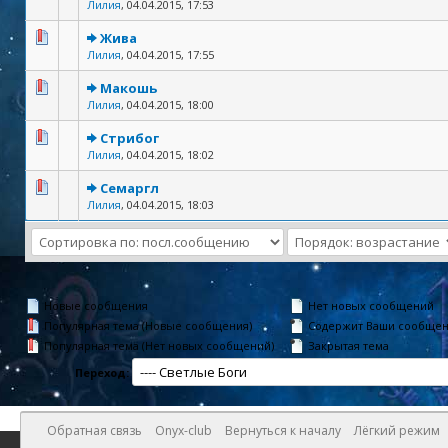
Лилия
,
04.04.2015, 17:53
Жива
Лилия
,
04.04.2015, 17:55
Макошь
Лилия
,
04.04.2015, 18:00
Стрибог
Лилия
,
04.04.2015, 18:02
Семаргл
Лилия
,
04.04.2015, 18:03
Новые сообщения
Нет новых сообщений
Популярная тема (Новые сообщения)
Содержит Ваши сообще
Популярная тема (Нет новых сообщений)
Закрытая тема
Переход:
Обратная связь
Onyx-club
Вернуться к началу
Лёгкий режим