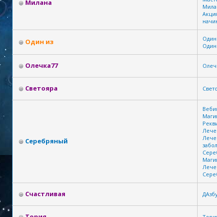
Милана
Мила
Акция
начи
Один
Один из
Один
Олечка77
Олеч
Светояра
Свет
Веби
Маги
Рекв
Лече
Лече
Серебряный
забо
Сере
Маги
Лече
Сере
Счастливая
ДАзб
Тория
Тори