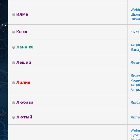
Webi
Илма
Школа
Школ
Кыся
Кыся
Акция
Лана_80
Лана
Леший
Леш
Лили
Родн
Лилия
Акция
Акци
Любава
Люба
Лютый
Лют
Webi
Курс 
Маст