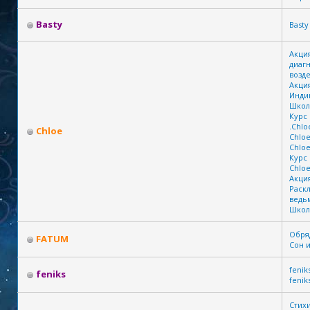
Basty
Basty
Акци
диаг
возде
Акция
Инди
Школ
Курс
.Chlo
Chloe
Chlo
Chlo
Курс 
Chlo
Акция
Раск
ведь
Школ
Обря
FATUM
Сон и
fenik
feniks
fenik
Стих