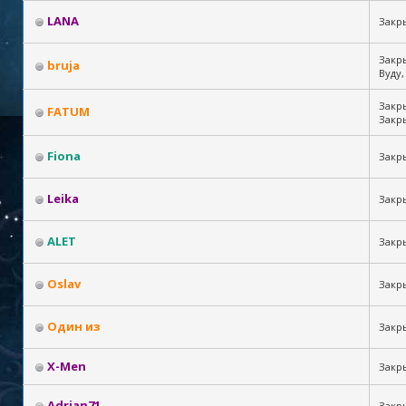
LANA
Закр
Закр
bruja
Вуду,
Закры
FATUM
Закр
Fiona
Закр
Leika
Закр
ALET
Закр
Oslav
Закр
Один из
Закр
X-Men
Закр
Adrian71
Закр