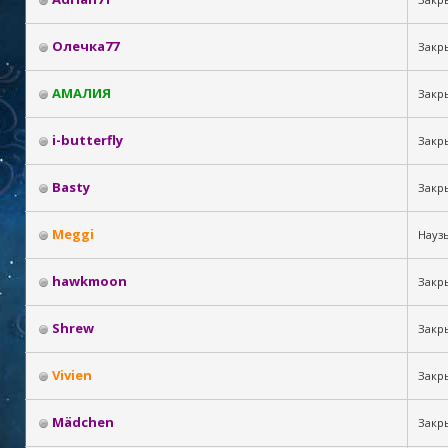
Олечка77
Закр
АМАЛИЯ
Закр
i-butterfly
Закры
Basty
Закр
Meggi
Науз
hawkmoon
Закр
Shrew
Закр
Vivien
Закры
Mädchen
Закр