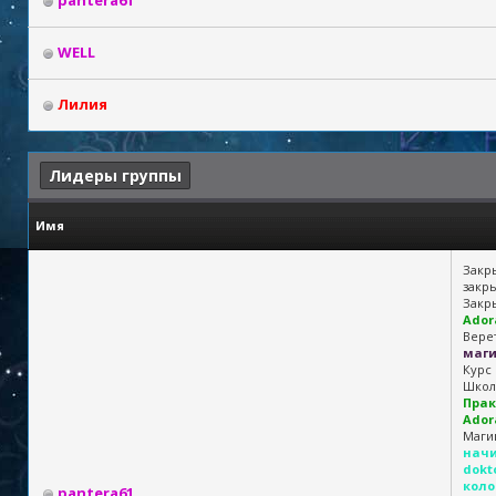
pantera61
WELL
Лилия
Лидеры группы
Имя
Закр
закры
Закр
Ador
Вере
маг
Курс 
Школ
Прак
Ador
Маги
начи
dokt
коло
pantera61