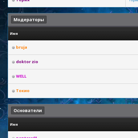
Модераторы
Имя
bruja
doktor zio
WELL
Токио
Основатели
Имя