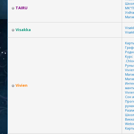
Школ
TAIRU
МК"П
Уэйта
Маги
Visak
Visakka
Visak
Карт
Граф
Родн
Курс
.Chlo
Руны
Vivie
Маги
Маги
Инте
Vivien
манти
Vivie
Сон и
Прог
рунах
Разл
Школ
Викк
Webin
Карт