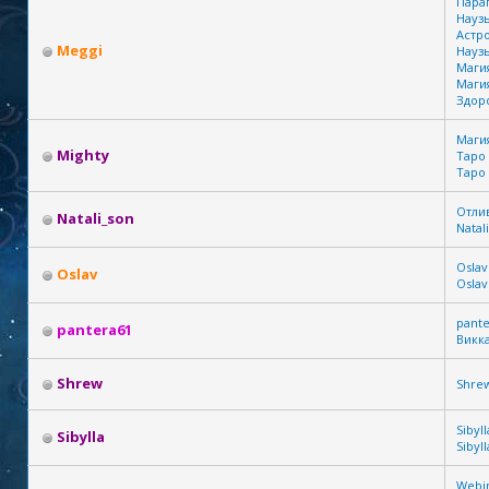
Пара
Науз
Астр
Meggi
Науз
Маги
Маги
Здор
Маги
Mighty
Таро
Таро
Отли
Natali_son
Natal
Oslav
Oslav
Oslav
pante
pantera61
Викк
Shrew
Shre
Sibyll
Sibylla
Sibyll
Webin