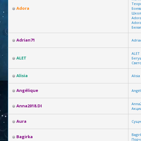
Теор
Adora
Боев
Школ
Ador
Ador
Бела
Adrian71
Adria
ALET
ALET
Бегу
Свет
Alisia
Alisia
Angélique
Angél
Anna2
Anna2018.DI
Акции
Aura
Сущн
Bagir
Bagirka
Порчи