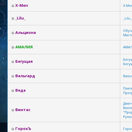
X-Men
X-Me
_Lilu_
_Lilu_
Обуч
Альциона
Маст
АМАЛИЯ
АМА
Бегу
Бегущая
Бегу
Вальгард
Валь
Плат
Веда
Прог
Диагн
Винт
Винтас
"Про
Руны
ГорохЪ
Горо