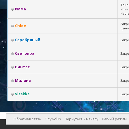
Трипл
Илма
Илма.
Часть
Закр
Chloe
руни
Серебряный
Закр
Светояра
Закр
Винтас
Закр
Милана
Закр
Visakka
Закры
Обратная связь
Onyx-club
Вернуться к началу
Лёгкий режим