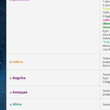
1.Шко
3.Шк
TAIR
TAIR
II.Bag
собл
(Вик
Chlo
Курс 
Школ
Уайта
"Рай
Манар
стро
Закр
Adora
разд
Ador
Закры
Bagirka
Курс I
II.Bag
Закр
Бегущая
разде
Alisia
Закры