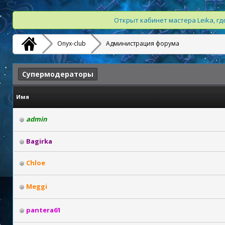
Открыт кабинет мастера Leika, г
Onyx-club
Администрация форума
Супермодераторы
Имя
admin
Bagirka
Chloe
Meggi
pantera61