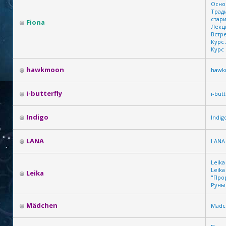
Осно
Тради
стар
Fiona
Лекц
Встре
Курс
Курс
hawkmoon
hawk
i-butterfly
i-butt
Indigo
Indig
LANA
LANA
Leika
Leika
Leika
"Про
Руны
Mädchen
Mädc